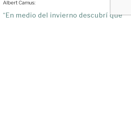
Albert Camus:
“En medio del invierno descubrí que
había, dentro de mi, un verano
invencible.”
Así que, honrémoslo, reflexionemos, disfrutemos y
descubramos nuestro verano interior.
WhatsApp
Facebook
Twitter
LinkedIn
Email
Print