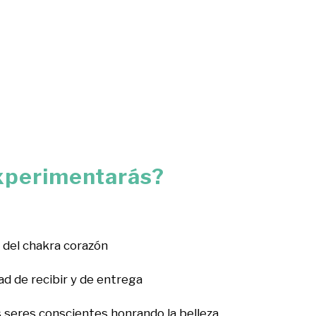
xperimentarás?
 del chakra corazón
d de recibir y de entrega
 seres conscientes honrando la belleza