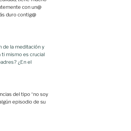
tantemente con un@
más duro contig@
n de la meditación y
 ti mismo es crucial
padres? ¿En el
cias del tipo “no soy
 algún episodio de su