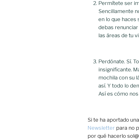
Permítete ser im
Sencillamente no
en lo que haces 
debas renunciar a
las áreas de tu 
Perdónate. Sí. T
insignificante. 
mochila con su lá
así. Y todo lo d
Así es cómo nos
Si te ha aportado una
Newsletter
para no p
por qué hacerlo sol@