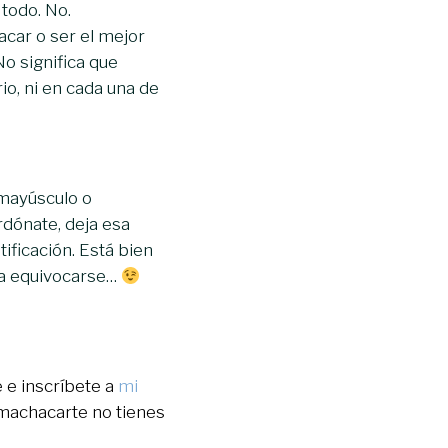
todo. No.
acar o ser el mejor
No significa que
rio, ni en cada una de
 mayúsculo o
rdónate, deja esa
tificación. Está bien
r a equivocarse…
 e inscríbete a
mi
 machacarte no tienes