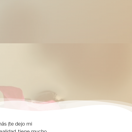
ás (te dejo mi
realidad, tiene mucho