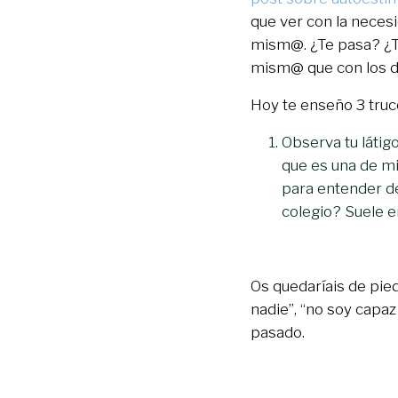
que ver con la neces
mism@. ¿Te pasa? ¿Te
mism@ que con los 
Hoy te enseño 3 truc
Observa tu látig
que es una de mis
para entender de
colegio? Suele e
Os quedaríais de pie
nadie”, “no soy capaz
pasado.