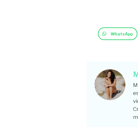
WhatsApp
M
Ma
es
vi
C
mi