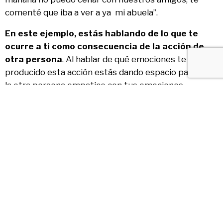
comenté que iba a ver a ya mi abuela”.
En este ejemplo, estás hablando de lo que te
ocurre a ti como consecuencia de la acción de
otra persona
. Al hablar de qué emociones te ha
producido esta acción estás dando espacio para que
la otra persona empatice con tus emociones.
Pensar en una solución juntos.
De esta forma los dos podréis compartir vuestras
dudas y inseguridades, y así fijaros una meta conjunta
para mejorar la situación.
Asegúrate de entender lo que la