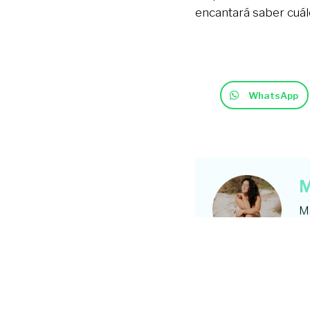
encantará saber cuále
WhatsApp
M
Ma
es
vi
C
mi