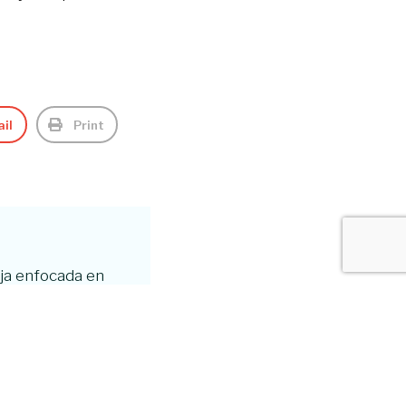
il
Print
aja enfocada en
ara disfrutar de la
de la naturaleza.
ente felices y su