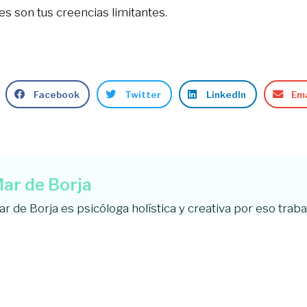
s son tus creencias limitantes.
Facebook
Twitter
LinkedIn
Ema
ar de Borja
r de Borja es psicóloga holística y creativa por eso trab
os espíritus libres que quieren encontrar la paz interior p
da. Emprendedora, practicante de la meditación y amante 
ree firmemente que todos tenemos derecho a ser plenam
sión es ayudarte a que sigas tu propio camino.