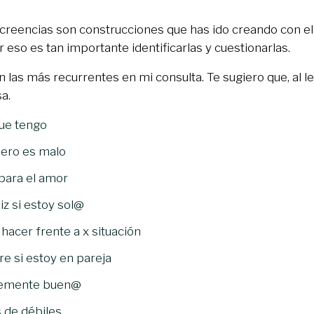
creencias son construcciones que has ido creando con el
 eso es tan importante identificarlas y cuestionarlas.
n las más recurrentes en mi consulta. Te sugiero que, al le
sa.
ue tengo
ero es malo
para el amor
iz si estoy sol@
hacer frente a x situación
re si estoy en pareja
ntemente buen@
s de débiles